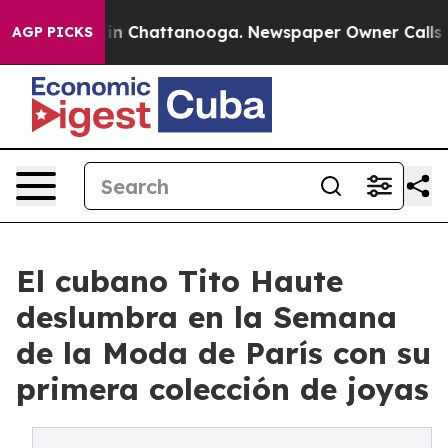
e
Chaos in Chattanooga. Newspaper Owner Calls the Pe
AGP PICKS
El cubano Tito Haute
deslumbra en la Semana
de la Moda de París con su
primera colección de joyas